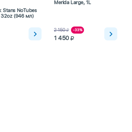
Merida Large, 1L
 Stans NoTubes
 32oz (946 мл)
2 150
-33%
1 450