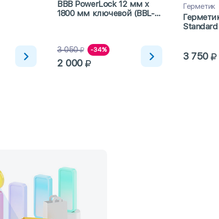
BBB PowerLock 12 мм x
Герметик
1800 мм ключевой (BBL-
Герметик
41)
Standard
3 050
-34%
3 750
2 000