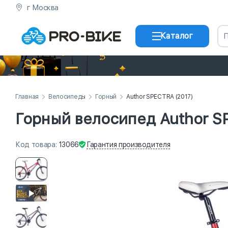
г Москва
Каталог
Главная
Велосипеды
Горный
Author SPECTRA (2017)
Горный велосипед Author S
Гарантия
производителя
Код
товара
:
13066