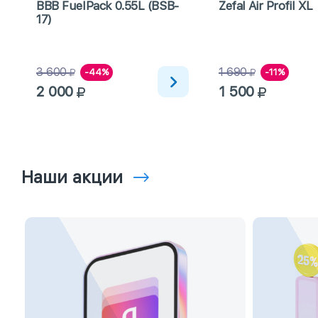
BBB FuelPack 0.55L (BSB-
Zefal Air Profil XL
17)
3 600
1 690
-44%
-11%
2 000
1 500
Наши акции