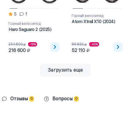
5
1
Горный велосипед
Atom Xtrail X10 (2024)
Горный велосипед
Haro Saguaro 2 (2025)
254 800
86 850
-15%
-40%
216 600
52 110
Загрузить еще
Отзывы
Вопросы
0
0