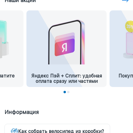
Наши акции
латите
Яндекс Пэй + Сплит: удобная
Покуп
оплата сразу или частями
Информация
Как собрать велосипед из коробки?