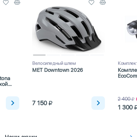
Велосипедный шлем
Комплек
MET Downtown 2026
Компле
EcoCom
tona
ухой
100мл
2 400
7 150
1 300