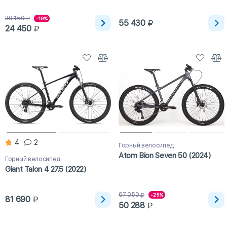
30 150
-19%
55 430
24 450
4
2
Горный велосипед
Atom Bion Seven 50 (2024)
Горный велосипед
Giant Talon 4 27.5 (2022)
67 050
-25%
81 690
50 288