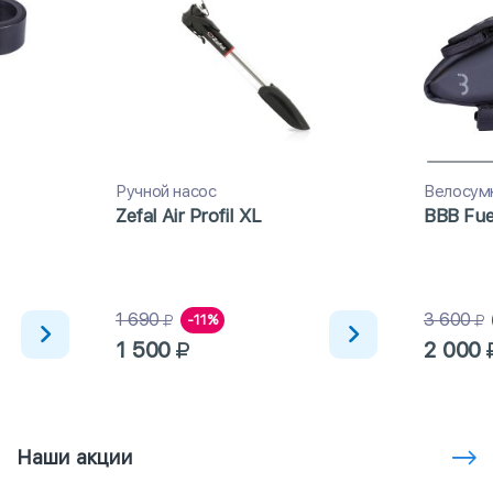
Ручной насос
Велосум
Zefal Air Profil XL
BBB Fue
1 690
3 600
-11%
1 500
2 000
Наши акции