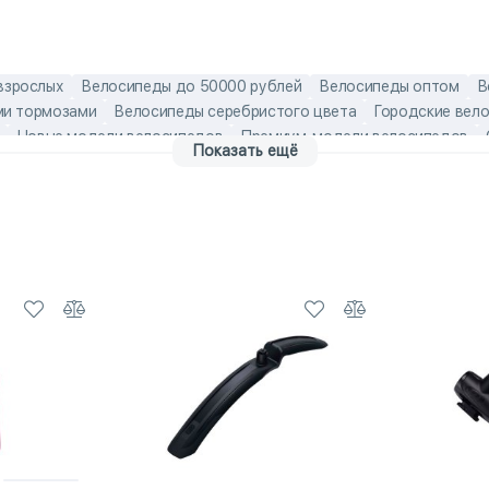
взрослых
Велосипеды до 50000 рублей
Велосипеды оптом
В
ми тормозами
Велосипеды серебристого цвета
Городские вел
Новые модели велосипедов
Премиум-модели велосипедов
Показать ещё
ом-модели
алюминиевые взрослые велосипеды
Алюминиевые г
е велосипеды
Американские мужские велосипеды
Американски
зрослые городские велосипеды
Городские велосипеды с корзино
лосипеды
лёгкие взрослые велосипеды
Лёгкие городские вело
педы
Мужские скоростные велосипеды
Подростковые складны