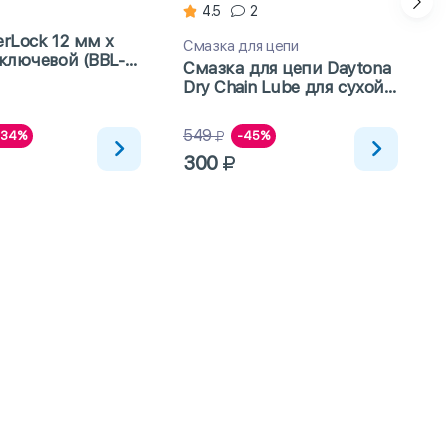
4.5
2
rLock 12 мм x
Смазка для цепи
Ф
ключевой (BBL-
Смазка для цепи Daytona
Dry Chain Lube для сухой
R
погоды с тефлоном 100мл
549
-34%
-45%
300