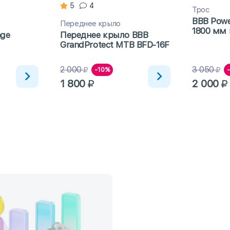
5
4
Трос
BBB Powe
Переднее крыло
1800 мм 
age
Переднее крыло BBB
41)
GrandProtect MTB BFD-16F
2 000
3 050
-10%
1 800
2 000