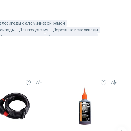
елосипеды с алюминиевой рамой
осипеды
Для похудения
Дорожные велосипеды
Складные велосипеды
Скоростные велосипеды
ородские велосипеды
Алюминиевые мужские велосипеды
е туристические/городские велосипеды
й
Городские мужские велосипеды
сипеды
Легкие складные велосипеды
е велосипеды
Складные велосипеды 20 дюймов