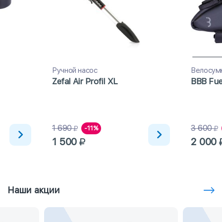
Ручной насос
Велосум
Zefal Air Profil XL
BBB Fue
1 690
3 600
-11%
1 500
2 000
Наши акции