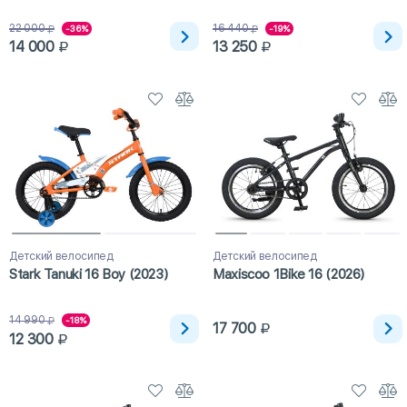
22 000
16 440
-36%
-19%
14 000
13 250
Детский велосипед
Детский велосипед
Stark Tanuki 16 Boy (2023)
Maxiscoo 1Bike 16 (2026)
14 990
-18%
17 700
12 300