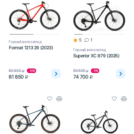
5
1
Горный велосипед
Format 1213 29 (2023)
Горный велосипед
Superior XC 879 (2025)
90 900
83 600
-10%
-11%
81 850
74 700