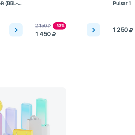
й (BBL-
Pulsar 1
2 150
-33%
1 250
1 450