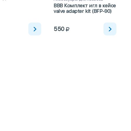
BBB Комплект игл в кейсе
valve adapter kit (BFP-90)
1
550