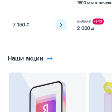
1800 мм ключево
41)
3 050
-34%
7 150
2 000
Наши акции