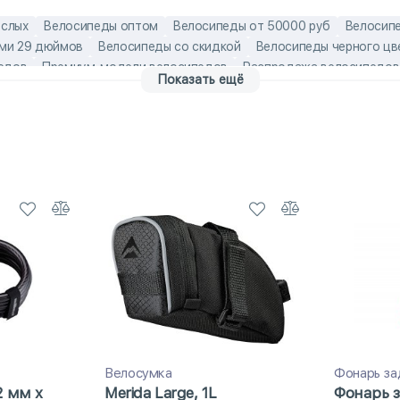
ослых
Велосипеды оптом
Велосипеды от 50000 руб
Велосипе
ами 29 дюймов
Велосипеды со скидкой
Велосипеды черного цв
едов
Премиум-модели велосипедов
Распродажа велосипедов
Показать ещё
осипеды
Алюминиевые горные велосипеды
Алюминиевые мужск
Горные велосипеды Format
Горные велосипеды для взрослых
еды со скидкой
Горные велосипеды хардтейлы
Горные мужски
Мужские велосипеды Format
Мужские велосипеды со скидкой
педы
Распродажа горных велосипедов
Распродажа детских в
педы
Российские мужские велосипеды
Скоростные велосипеды
Велосумка
Фонарь за
2 мм x
Merida Large, 1L
Фонарь 