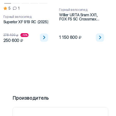
5
1
Горный велосипед
Wilier URTA Sram XX1,
Горный велосипед
FOX FS SC Crossmax
Superior XF 919 RC (2025)
SLR ULT Carbon (2023)
278 400
-10%
1 150 800
250 600
Производитель