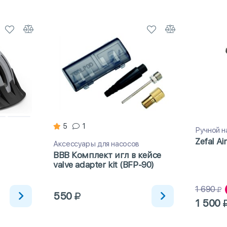
5
1
Ручной н
Zefal Air
Аксессуары для насосов
BBB Комплект игл в кейсе
valve adapter kit (BFP-90)
1 690
550
1 500