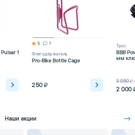
5
1
Трос
Pulsar 1
BBB Pow
Флягодержатель
мм клю
Pro-Bike Bottle Сage
3 050
250
2 000
Наши акции