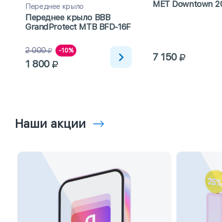
MET Downtown 2
Переднее крыло
Переднее крыло BBB
GrandProtect MTB BFD-16F
2 000
-10%
7 150
1 800
Наши акции