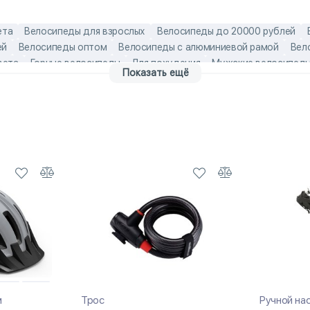
ета
Велосипеды для взрослых
Велосипеды до 20000 рублей
ей
Велосипеды оптом
Велосипеды с алюминиевой рамой
Вел
вета
Горные велосипеды
Для похудения
Мужские велосипед
Показать ещё
в
Российские велосипеды
Скоростные велосипеды
Хит прод
елосипеды
взрослые велосипеды 26 дюймов
Горные велосипед
0
Горные велосипеды до 35000
Горные велосипеды до 40000
ипеды с колесами 26 дюймов
Горные велосипеды хардтейлы
Го
ые велосипеды
Мужские велосипеды Forward
мужские взрослы
лосипеды
Российские велосипеды Forward
Российские горные в
м
Трос
Ручной на