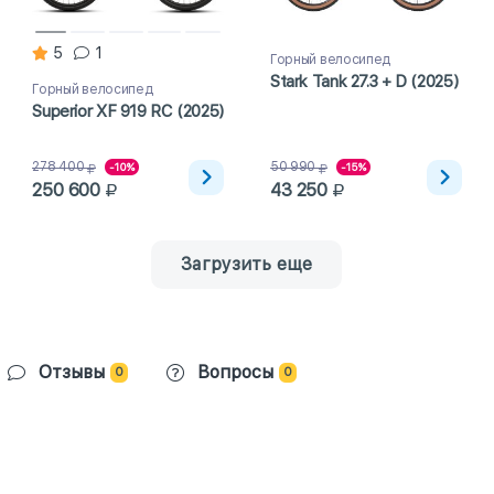
5
1
Горный велосипед
Stark Tank 27.3 + D (2025)
Горный велосипед
Superior XF 919 RC (2025)
278 400
50 990
-10%
-15%
250 600
43 250
Загрузить еще
Отзывы
Вопросы
0
0