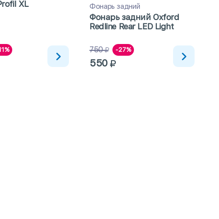
Profil XL
Фонарь задний
Фонарь задний Oxford
Redline Rear LED Light
750
1
11%
-27%
550