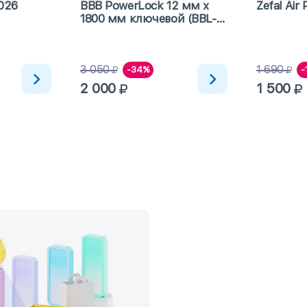
026
BBB PowerLock 12 мм x
Zefal Air 
1800 мм ключевой (BBL-
41)
3 050
1 690
-34%
-
2 000
1 500