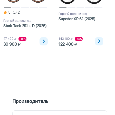
5
2
Горный велосипед
Superior XP 6.1 (2025)
Горный велосипед
Stark Tank 29.1 + D (2025)
47 490
143 100
-16%
-14%
39 900
122 400
Производитель