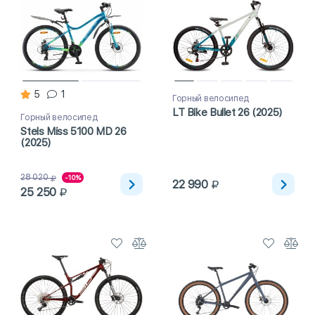
5
1
Горный велосипед
LT Bike Bullet 26 (2025)
Горный велосипед
Stels Miss 5100 MD 26
(2025)
28 020
-10%
22 990
25 250