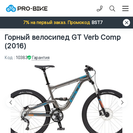
7% на первый заказ. Промокод
BST7
Горный велосипед GT Verb Comp
(2016)
Гарантия
Код
:
10383