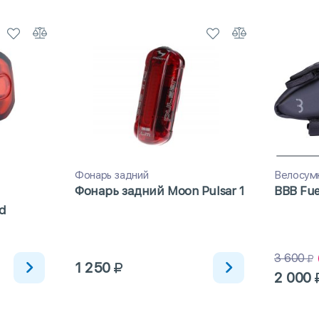
Фонарь задний
Велосум
Фонарь задний Moon Pulsar 1
BBB Fue
d
3 600
1 250
2 000