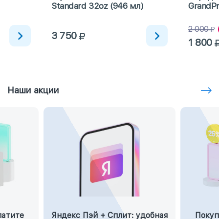
Standard 32oz (946 мл)
GrandPr
2 000
3 750
1 800
Наши акции
латите
Яндекс Пэй + Сплит: удобная
Покуп