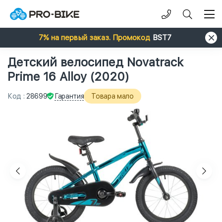
7% на первый заказ. Промокод
BST7
Детский велосипед Novatrack
Prime 16 Alloy (2020)
Гарантия
Код
:
28699
Товара мало