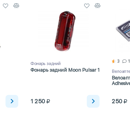
3
1
Фонарь задний
Фонарь задний Moon Pulsar 1
Велоапт
Велоапт
Adhesiv
1 250
250