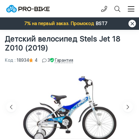
7% на первый заказ. Промокод
BST7
Детский велосипед Stels Jet 18
Z010 (2019)
Гарантия
Код
:
18934
4
3