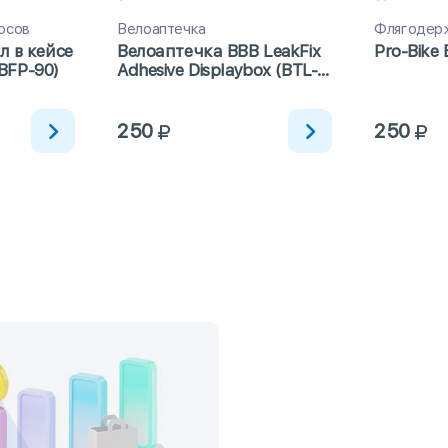
осов
Велоаптечка
Флягодер
л в кейсе
Велоаптечка BBB LeakFix
Pro-Bike 
(BFP-90)
Adhesive Displaybox (BTL-
80)
250
250