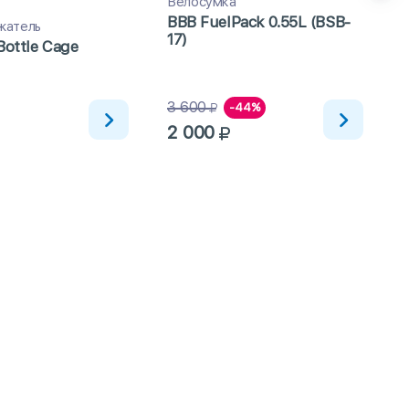
Велосумка
BBB FuelPack 0.55L (BSB-
жатель
17)
Bottle Сage
3 600
-44%
2 000