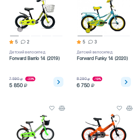
5
2
5
3
Детский велосипед
Детский велосипед
Forward Barrio 14 (2019)
Forward Funky 14 (2020)
7 590
8 290
-23%
-19%
5 850
6 750