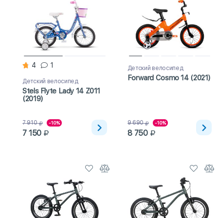
4
1
Детский велосипед
Forward Cosmo 14 (2021)
Детский велосипед
Stels Flyte Lady 14 Z011
(2019)
7 910
9 690
-10%
-10%
7 150
8 750