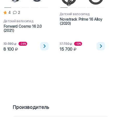
4
2
Детский велосипед
Novatrack Prime 16 Alloy
Детский велосипед
(2020)
Forward Cosmo 16 2.0
(2021)
10 590
17 750
-24%
-12%
8 100
15 700
Производитель