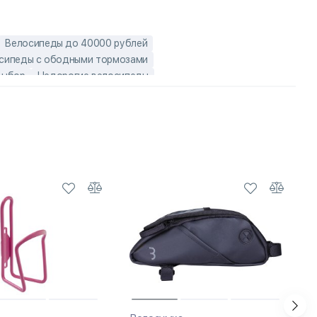
Велосипеды до 40000 рублей
сипеды с ободными тормозами
выбор
Недорогие велосипеды
осипеды Stels с передним амортизатором
ы с колесами 14 дюймов
еды Stels
Российские детские велосипеды