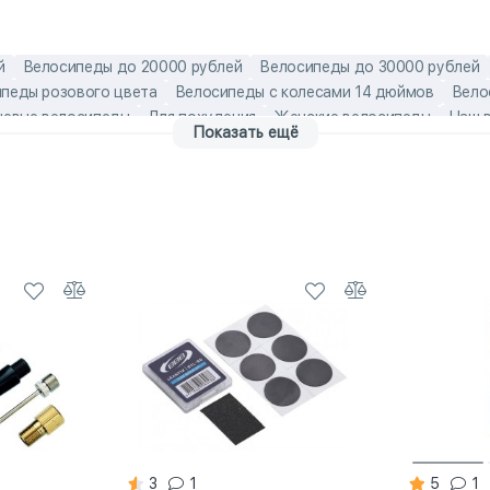
й
Велосипеды до 20000 рублей
Велосипеды до 30000 рублей
педы розового цвета
Велосипеды с колесами 14 дюймов
Вело
евые велосипеды
Для похудения
Женские велосипеды
Наш 
Показать ещё
в
Российские велосипеды
Хит продаж
Эконом-модели
Вел
еды Stels
Детские велосипеды для девочек
Детские велосипед
ные велосипеды
Женские велосипеды Stels
Российские велосип
3
1
5
1