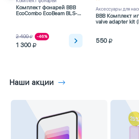
Комплект фонарей
Комплект фонарей BBB
Аксессуары для нас
EcoCombo EcoBeam BLS-
BBB Комплект иг
76
valve adapter kit 
2 400
-46%
550
1 300
Наши акции