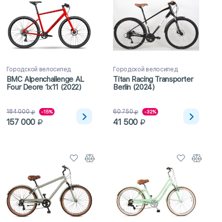
Городской велосипед
Городской велосипед
BMC Alpenchallenge AL
Titan Racing Transporter
Four Deore 1x11 (2022)
Berlin (2024)
184 000
60 750
-15%
-32%
157 000
41 500