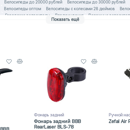
Велосипеды до 20000 рублей
Велосипеды до 30000 рублей
Велосипеды оптом
Велосипеды с колесами 28 дюймов
Вело
а
Городские велосипеды
Для похудения
Дорожные велосипе
Показать ещё
миум-модели велосипедов
Российские велосипеды
Скоростны
0000 рублей
Велосипеды Stels Navigator
Велосипеды Stels с ж
ипеды 28 дюймов
Взрослые велосипеды Stels
Взрослые городск
лосипеды
Мужские велосипеды Stels
мужские взрослые велоси
tels
Российские дорожные велосипеды
Российские мужские в
ные велосипеды Stels
Стальной городские велосипеды
стальн
Фонарь задний
Ручной на
Фонарь задний BBB
Zefal Air 
RearLaser BLS-78
 BBB