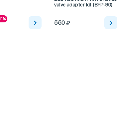
valve adapter kit (BFP-90)
11%
550