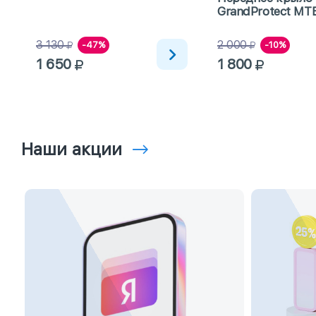
GrandProtect MT
3 130
2 000
-47%
-10%
1 650
1 800
Наши акции