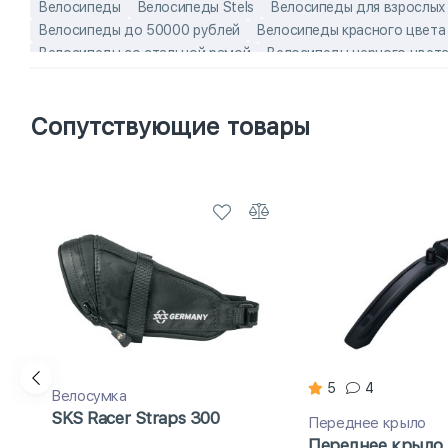
Велосипеды
Велосипеды Stels
Велосипеды для взрослых
Велосипеды до 50000 рублей
Велосипеды красного цвета
Велосипеды со стальной рамой
Велосипеды черного цвет
Недорогие велосипеды
Новые модели велосипедов
Пре
Хит продаж
Эконом-модели
Велосипеды 2018 года до 2
Сопутствующие товары
Велосипеды с ободными тормозами Stels
взрослые велос
Городские мужские велосипеды
комфортные взрослые ве
недорогие взрослые велосипеды
Российские велосипеды S
Российские туристические/городские велосипеды
Скорост
5
4
Велосумка
SKS Racer Straps 300
Переднее крыло
Переднее крыло