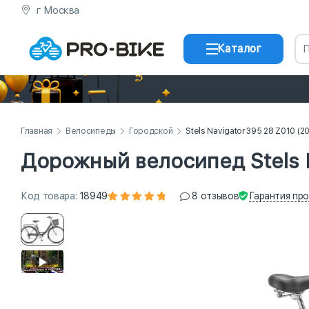
г Москва
Каталог
Главная
Велосипеды
Городской
Stels Navigator 395 28 Z010 (2
Дорожный велосипед Stels N
Гарантия
про
Код
товара
:
18949
8
отзывов