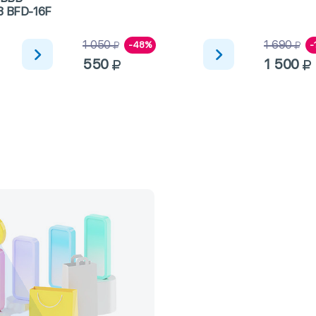
B BFD-16F
1 050
1 690
-48%
-
550
1 500