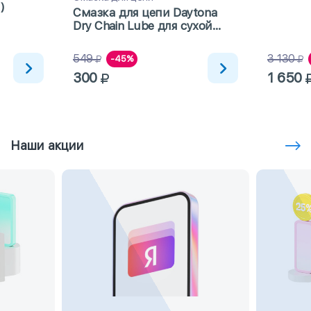
)
Смазка для цепи Daytona
Dry Chain Lube для сухой
погоды с тефлоном 100мл
549
3 130
-45%
300
1 650
Наши акции