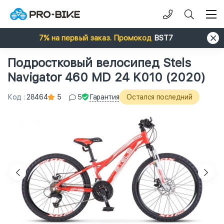
7% на первый заказ. Промокод
BST7
Подростковый велосипед Stels
Navigator 460 MD 24 K010 (2020)
Гарантия
Код
:
28464
5
5
Остался последний