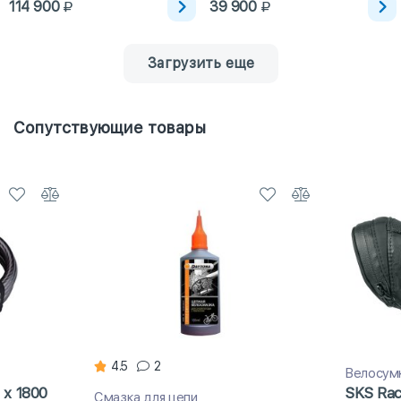
114 900
39 900
Загрузить еще
Сопутствующие товары
4.5
2
Велосум
 x 1800
SKS Rac
Смазка для цепи