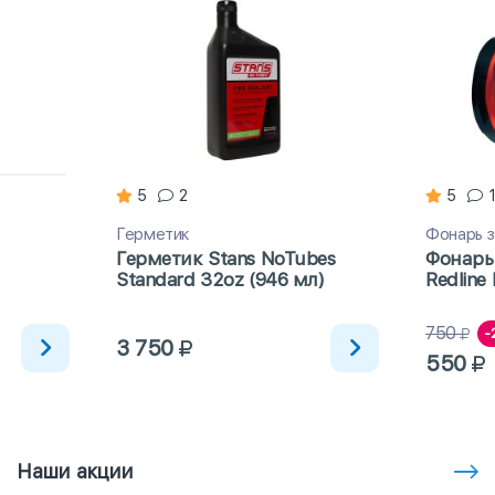
5
2
5
Герметик
Фонарь 
Герметик Stans NoTubes
Фонарь
Standard 32oz (946 мл)
Redline 
750
-
3 750
550
Наши акции