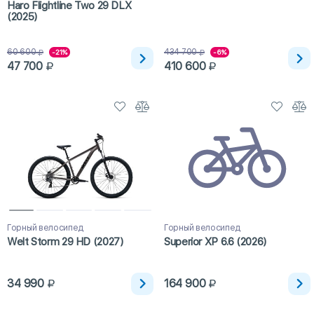
Haro Flightline Two 29 DLX
(2025)
60 600
434 700
-21%
-6%
47 700
410 600
Горный велосипед
Горный велосипед
Welt Storm 29 HD (2027)
Superior XP 6.6 (2026)
34 990
164 900