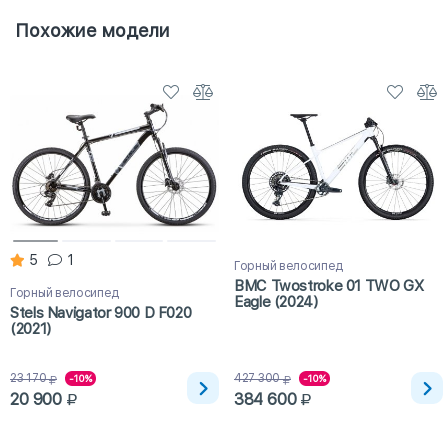
Похожие модели
5
1
Горный велосипед
BMC Twostroke 01 TWO GX
Горный велосипед
Eagle (2024)
Stels Navigator 900 D F020
(2021)
23 170
427 300
-10%
-10%
20 900
384 600