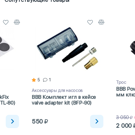
5
1
Трос
BBB Pow
Аксессуары для насосов
мм клю
kFix
BBB Комплект игл в кейсе
BTL-80)
valve adapter kit (BFP-90)
3 050
550
2 000