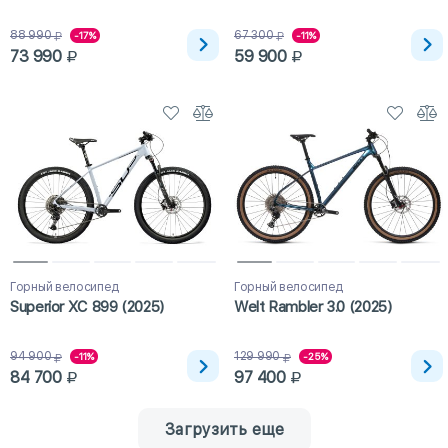
88 990
67 300
-17%
-11%
73 990
59 900
Горный велосипед
Горный велосипед
Superior XC 899 (2025)
Welt Rambler 3.0 (2025)
94 900
129 990
-11%
-25%
84 700
97 400
Загрузить еще