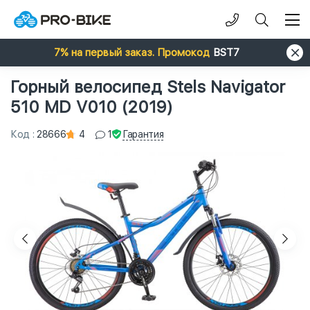
7% на первый заказ. Промокод
BST7
Горный велосипед Stels Navigator
510 MD V010 (2019)
Гарантия
Код
:
28666
4
1