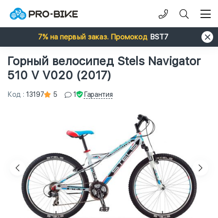
7% на первый заказ. Промокод
BST7
Горный велосипед Stels Navigator
510 V V020 (2017)
Гарантия
Код
:
13197
5
1