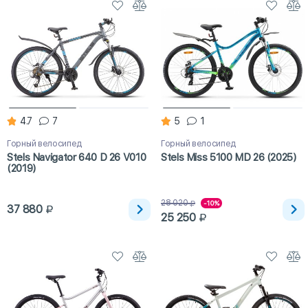
4.7
7
5
1
Горный велосипед
Горный велосипед
Stels Navigator 640 D 26 V010
Stels Miss 5100 MD 26 (2025)
(2019)
28 020
-10%
37 880
25 250