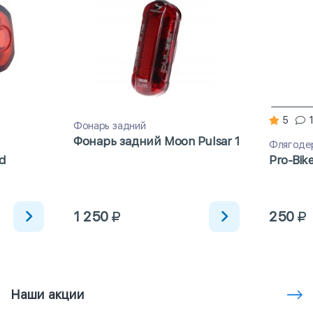
5
Фонарь задний
Фонарь задний Moon Pulsar 1
Флягоде
d
Pro-Bik
1 250
250
Наши акции