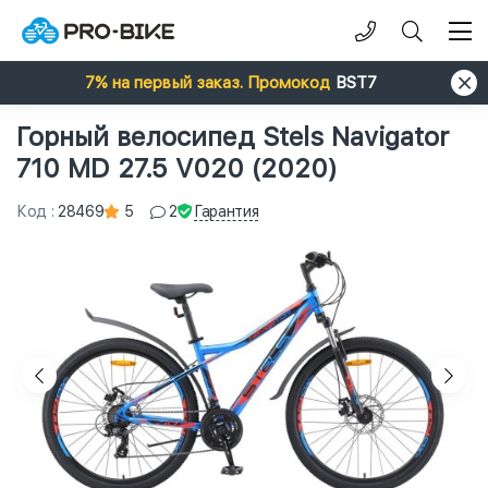
7% на первый заказ. Промокод
BST7
Горный велосипед Stels Navigator
710 MD 27.5 V020 (2020)
Гарантия
Код
:
28469
5
2