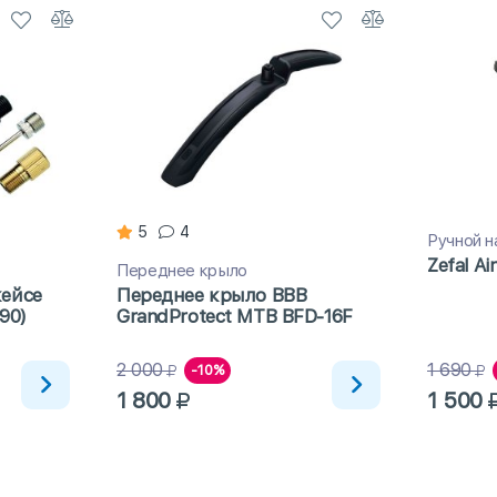
5
4
Ручной н
Zefal Air
Переднее крыло
кейсе
Переднее крыло BBB
-90)
GrandProtect MTB BFD-16F
2 000
1 690
-10%
1 800
1 500