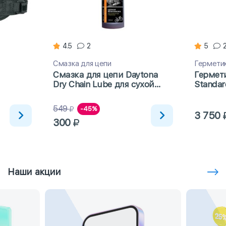
4.5
2
5
Смазка для цепи
Гермети
Смазка для цепи Daytona
Гермет
Dry Chain Lube для сухой
Standar
погоды с тефлоном 100мл
549
-45%
3 750
300
Наши акции