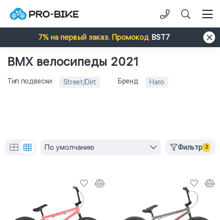
7% на первый заказ. Промокод
BST7
BMX велосипеды 2021
Тип подвески
Бренд
Street/Dirt
Haro
По умолчанию
Фильтр
3