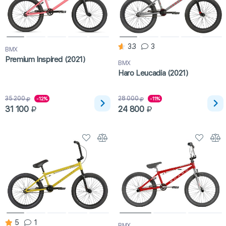
3.3
3
BMX
Premium Inspired (2021)
BMX
Haro Leucadia (2021)
35 200
28 000
-12%
-11%
31 100
24 800
5
1
BMX