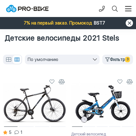
7% на первый заказ. Промокод
BST7
Детские велосипеды 2021 Stels
По умолчанию
Фильтр
3
5
1
Детский велосипед