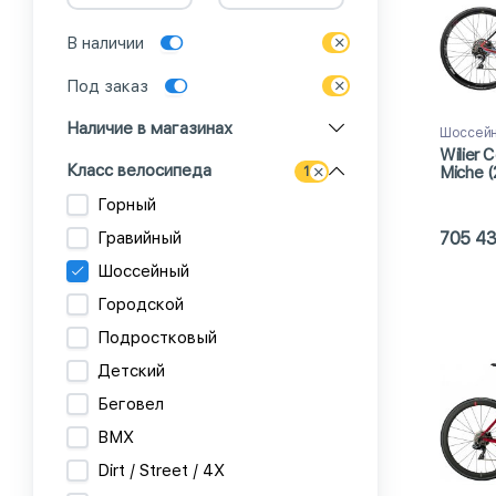
В наличии
Под заказ
Наличие в магазинах
Шоссейн
Wilier 
Класс велосипеда
Miche (
1
Горный
Гравийный
705 4
Шоссейный
Городской
Подростковый
Детский
Беговел
BMX
Dirt / Street / 4X