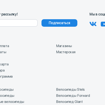
 рассылку!
Мы в соц
Подписаться
оплата
Магазины
латы
Мастерская
карта
ара
ограмма
лосипеды
Велосипеды Stels
лосипеды
Велосипеды Forward
ые велосипеды
Велосипед Giant