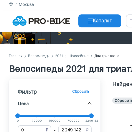
г Москва
Каталог
Главная
Велосипеды
2021
Шоссейные
Для триатлона
Велосипеды 2021 для триат
Найден
Фильтр
Сбросить
Сбросит
Цена
0
70000
150000
700000
2249142
-
₽
₽