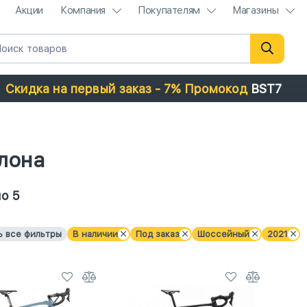
Акции
Компания
Покупателям
Магазины
Скидка на первый заказ - 7% Промокод
BST7
лона
о 5
ь все фильтры
В наличии
Под заказ
Шоссейный
2021