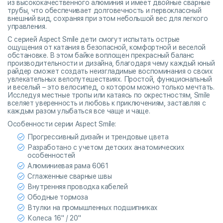
из высококачественного алюминия и имеет двойные сварные
трубы, что обеспечивает долговечность и первоклассный
внешний вид, сохраняя при этом небольшой вес для легкого
управления.
С серией Aspect Smile дети смогут испытать острые
ощущения от катания в безопасной, комфортной и веселой
обстановке. В этом байке воплощен прекрасный баланс
производительности и дизайна, благодаря чему каждый юный
райдер сможет создать неизгладимые воспоминания о своих
увлекательных велопутешествиях. Простой, функциональный
и веселый – это велосипед, о котором можно только мечтать.
Исследуя местные тропы или катаясь по окрестностям, Smile
вселяет уверенность и любовь к приключениям, заставляя с
каждым разом улыбаться все чаще и чаще.
Особенности серии Aspect Smile:
Прогрессивный дизайн и трендовые цвета
Разработано с учетом детских анатомических
особенностей
Алюминиевая рама 6061
Сглаженные сварные швы
Внутренняя проводка кабелей
Ободные тормоза
Втулки на промышленных подшипниках
Колеса 16" / 20"