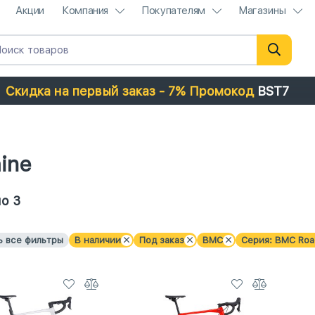
Акции
Компания
Покупателям
Магазины
Скидка на первый заказ - 7% Промокод
BST7
ine
о 3
ь все фильтры
В наличии
Под заказ
BMC
Серия: BMC Roa