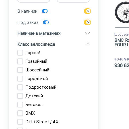
В наличии
Под заказ
Наличие в магазинах
Шоссейн
BMC Ro
Класс велосипеда
FOUR Ul
(2025)
Горный
1 040 91
Гравийный
936 8
Шоссейный
Городской
Подростковый
Детский
Беговел
BMX
Dirt / Street / 4X