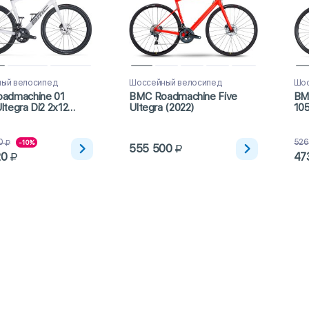
ый велосипед
Шоссейный велосипед
Шос
admachine 01
BMC Roadmachine Five
BM
tegra Di2 2x12
Ultegra (2022)
105
0
526
-10%
555 500
20
47