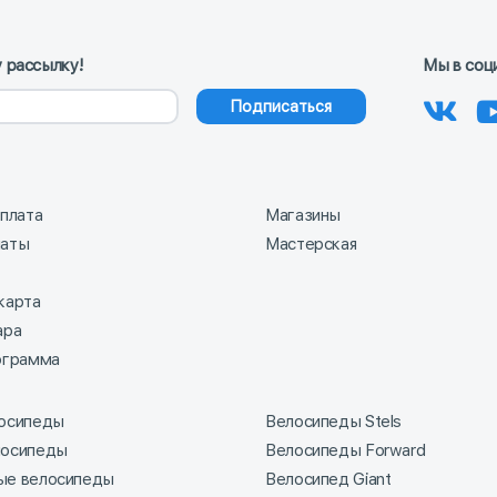
 рассылку!
Мы в соц
Подписаться
оплата
Магазины
латы
Мастерская
карта
ара
ограмма
лосипеды
Велосипеды Stels
лосипеды
Велосипеды Forward
ые велосипеды
Велосипед Giant