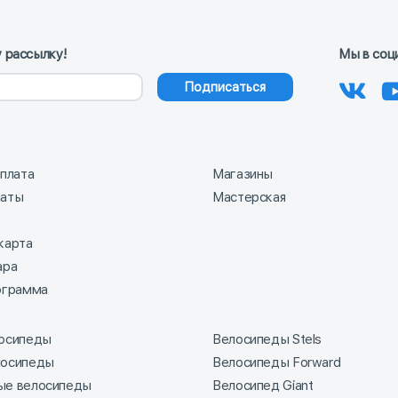
 рассылку!
Мы в соц
Подписаться
оплата
Магазины
латы
Мастерская
карта
ара
ограмма
лосипеды
Велосипеды Stels
лосипеды
Велосипеды Forward
ые велосипеды
Велосипед Giant