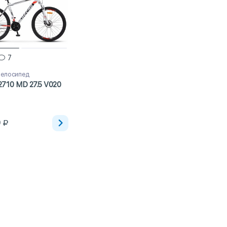
7
велосипед
2710 MD 27.5 V020
0