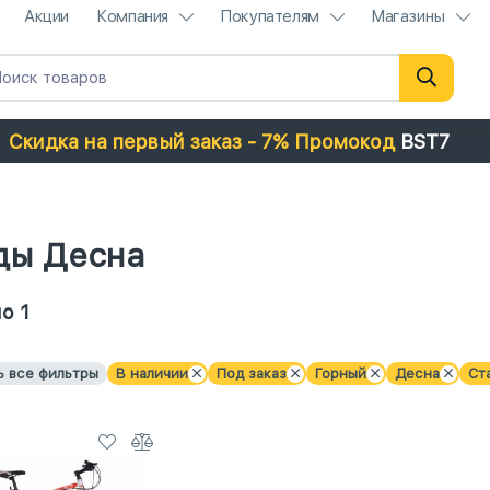
Акции
Компания
Покупателям
Магазины
Скидка на первый заказ - 7% Промокод
BST7
ды Десна
о 1
ь все фильтры
В наличии
Под заказ
Горный
Десна
Ст