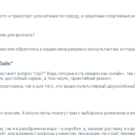
то и транспорт для катания по городу, и серьёзные спортивные м
или для фитнеса?
нал или обратитесь к нашим менеджерам и консультантам, которые
байк"
встанет вопрос "где?" Ведь сегодня есть немало как онлайн-, так
ть достойный сервис, в том числе, гарантийный ремонт.
портсмена, так и для того, кто решил купить первый двухколёсный
в
нт воочию. Консультанты помогут вам с выбором в розничном и инт
, так и в разобранном виде – в коробке, а, заказав доставку в к
ёт, или возникнут вопросы к качеству продукции, не стоит пережи