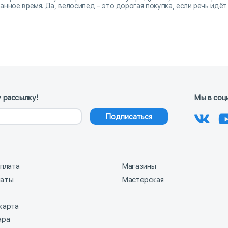
анное время. Да, велосипед – это дорогая покупка, если речь идё
 рассылку!
Мы в соц
Подписаться
оплата
Магазины
латы
Мастерская
карта
ара