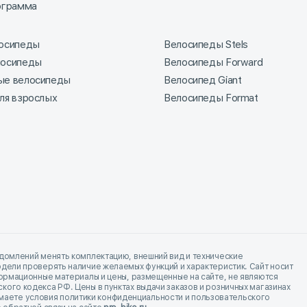
ограмма
лосипеды
Велосипеды Stels
лосипеды
Велосипеды Forward
ые велосипеды
Велосипед Giant
ля взрослых
Велосипеды Format
домлений менять комплектацию, внешний вид и технические
дели проверять наличие желаемых функций и характеристик. Сайт носит
формационные материалы и цены, размещенные на сайте, не являются
го кодекса РФ. Цены в пунктах выдачи заказов и розничных магазинах
инимаете условия политики конфиденциальности и пользовательского