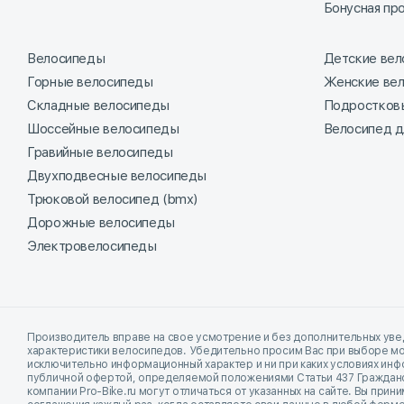
Бонусная пр
Велосипеды
Детские ве
Горные велосипеды
Женские ве
Складные велосипеды
Подростков
Шоссейные велосипеды
Велосипед д
Гравийные велосипеды
Двухподвесные велосипеды
Трюковой велосипед (bmx)
Дорожные велосипеды
Электровелосипеды
Производитель вправе на свое усмотрение и без дополнительных уве
характеристики велосипедов. Убедительно просим Вас при выборе мо
исключительно информационный характер и ни при каких условиях ин
публичной офертой, определяемой положениями Статьи 437 Гражданско
компании Pro-Bike.ru могут отличаться от указанных на сайте. Вы пр