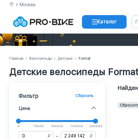
г Москва
Каталог
Главная
Велосипеды
Детские
Format
Детские велосипеды Forma
Найден
Фильтр
Сбросить
Сбросит
Цена
0
70000
150000
700000
2249142
-
₽
₽