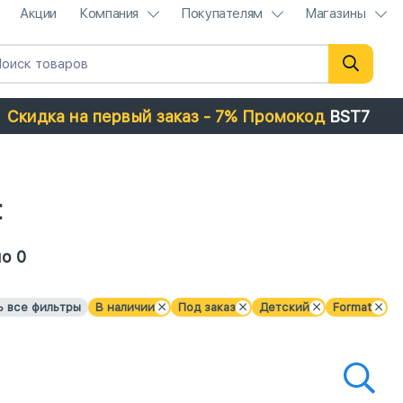
Акции
Компания
Покупателям
Магазины
Скидка на первый заказ - 7% Промокод
BST7
t
о 0
ь все фильтры
В наличии
Под заказ
Детский
Format