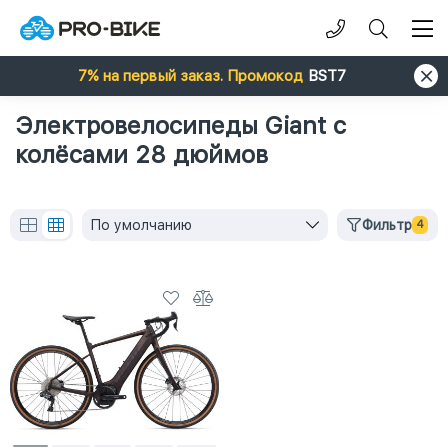
7% на первый заказ. Промокод
BST7
Электровелосипеды Giant с
колёсами 28 дюймов
По умолчанию
Фильтр
4