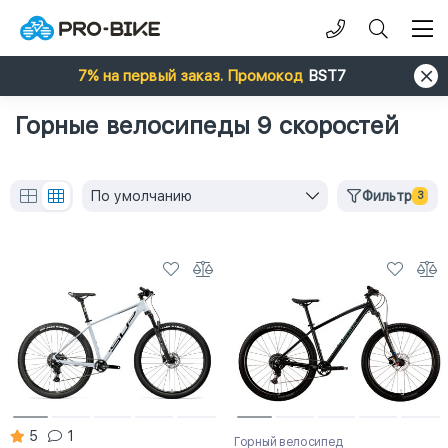
7% на первый заказ. Промокод
BST7
Горные велосипеды 9 скоростей
По умолчанию
Фильтр
3
5
1
Горный велосипед