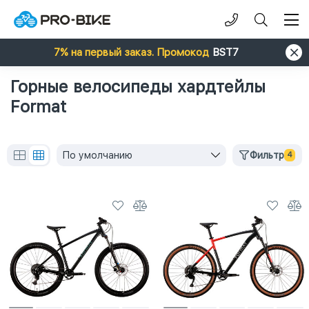
7% на первый заказ. Промокод
BST7
Горные велосипеды хардтейлы
Format
По умолчанию
Фильтр
4