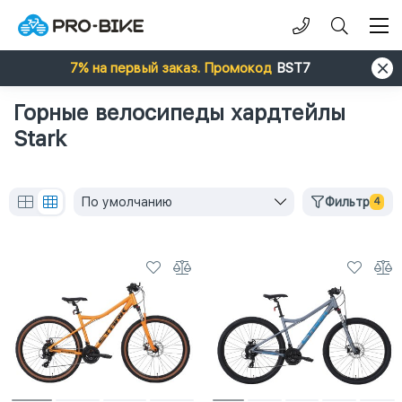
7% на первый заказ. Промокод
BST7
Горные велосипеды хардтейлы
Stark
По умолчанию
Фильтр
4