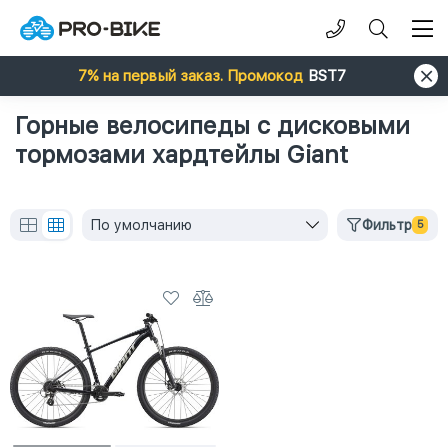
7% на первый заказ. Промокод
BST7
Горные велосипеды с дисковыми
тормозами хардтейлы Giant
По умолчанию
Фильтр
5