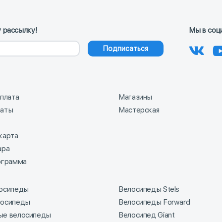
 рассылку!
Мы в соц
Подписаться
оплата
Магазины
латы
Мастерская
карта
ара
ограмма
лосипеды
Велосипеды Stels
лосипеды
Велосипеды Forward
ые велосипеды
Велосипед Giant