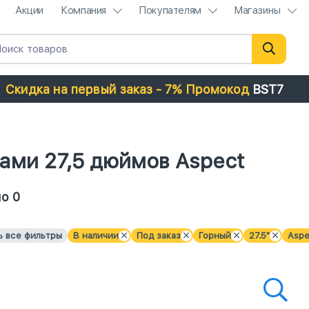
Акции
Компания
Покупателям
Магазины
Скидка на первый заказ - 7% Промокод
BST7
ами 27,5 дюймов Aspect
о 0
ь все фильтры
В наличии
Под заказ
Горный
27.5"
Aspe