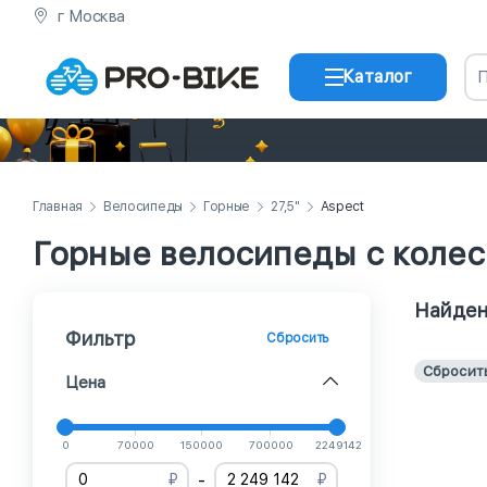
г Москва
Каталог
Главная
Велосипеды
Горные
27,5"
Aspect
Горные велосипеды с колес
Найден
Фильтр
Сбросить
Сбросит
Цена
0
70000
150000
700000
2249142
-
₽
₽