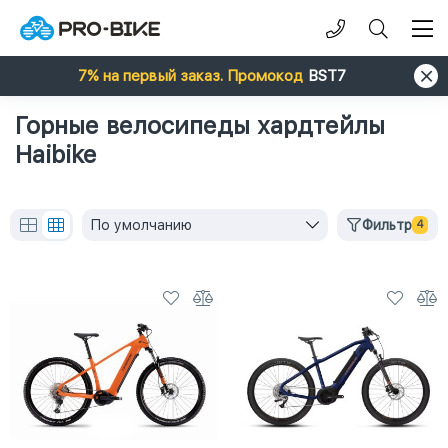
7% на первый заказ. Промокод
BST7
Горные велосипеды хардтейлы
Haibike
По умолчанию
Фильтр
4