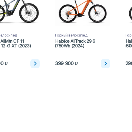
велосипед
Горный велосипед
Гор
 AllMtn CF 11
Haibike AllTrack 29 6
Hai
 12-G XT (2023)
i750Wh (2024)
i50
00
399 900
29