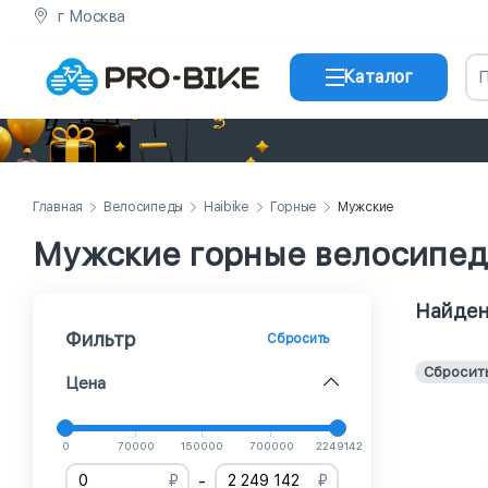
г Москва
Каталог
Главная
Велосипеды
Haibike
Горные
Мужские
Мужские горные велосипед
Найден
Фильтр
Сбросить
Сбросит
Цена
0
70000
150000
700000
2249142
-
₽
₽