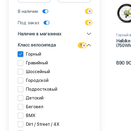
В наличии
Под заказ
Наличие в магазинах
Горный 
Haibike
Класс велосипеда
i750Wh
1
Горный
Гравийный
890 9
Шоссейный
Городской
Подростковый
Детский
Беговел
BMX
Dirt / Street / 4X