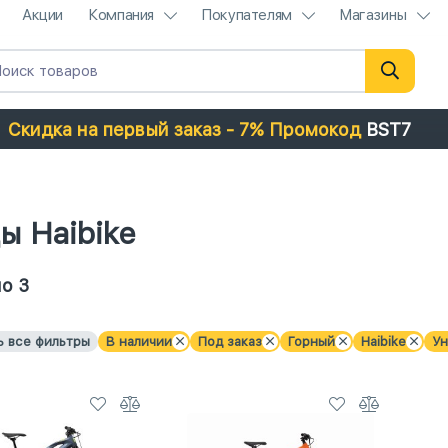
Акции
Компания
Покупателям
Магазины
Скидка на первый заказ - 7% Промокод
BST7
ы Haibike
о 3
ь все фильтры
В наличии
Под заказ
Горный
Haibike
Ун