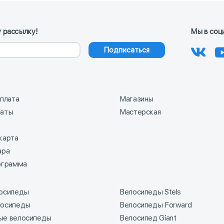
 рассылку!
Мы в соц
Подписаться
оплата
Магазины
латы
Мастерская
карта
ара
ограмма
лосипеды
Велосипеды Stels
лосипеды
Велосипеды Forward
ые велосипеды
Велосипед Giant