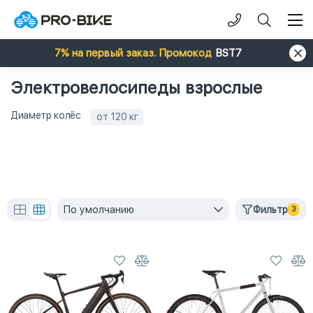
7% на первый заказ. Промокод
BST7
Электровелосипеды взрослые
Диаметр колёс
от 120 кг
По умолчанию
Фильтр
3