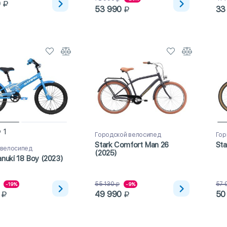
0
53 990
33
1
Городской велосипед
Гор
Stark Comfort Man 26
Sta
 велосипед
(2025)
anuki 18 Boy (2023)
55 130
57 
-19%
-9%
49 990
50