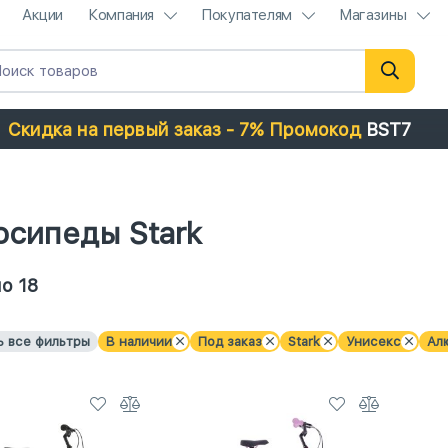
Акции
Компания
Покупателям
Магазины
Скидка на первый заказ - 7% Промокод
BST7
сипеды Stark
о 18
ь все фильтры
В наличии
Под заказ
Stark
Унисекс
Ал