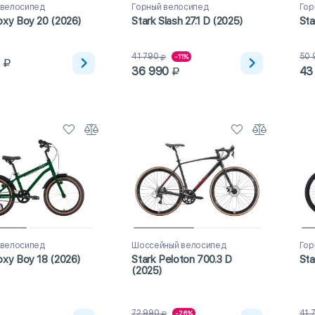
 велосипед
Горный велосипед
Гор
oxy Boy 20 (2026)
Stark Slash 27.1 D (2025)
Sta
41 790
50 
-11%
36 990
43
 велосипед
Шоссейный велосипед
Гор
oxy Boy 18 (2026)
Stark Peloton 700.3 D
Sta
(2025)
72 990
41 
-26%