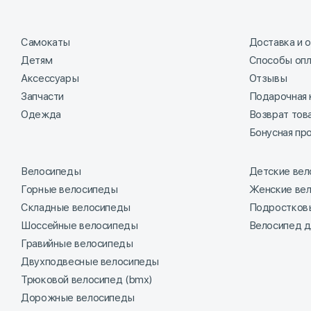
Самокаты
Доставка и 
Детям
Способы оп
Аксессуары
Отзывы
Запчасти
Подарочная 
Одежда
Возврат тов
Бонусная пр
Велосипеды
Детские ве
Горные велосипеды
Женские ве
Складные велосипеды
Подростков
Шоссейные велосипеды
Велосипед д
Гравийные велосипеды
Двухподвесные велосипеды
Трюковой велосипед (bmx)
Дорожные велосипеды