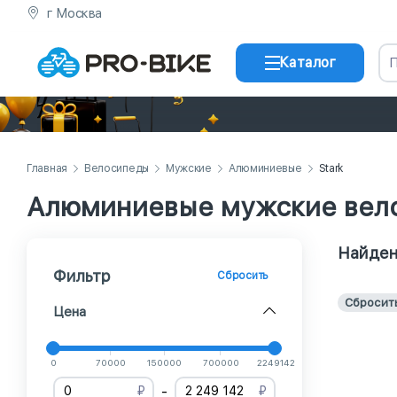
г Москва
Каталог
Главная
Велосипеды
Мужские
Алюминиевые
Stark
Алюминиевые мужские вело
Найден
Фильтр
Сбросить
Сбросит
Цена
0
70000
150000
700000
2249142
-
₽
₽