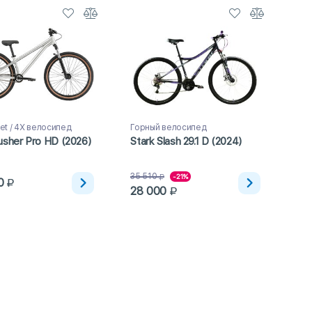
reet / 4X велосипед
Горный велосипед
usher Pro HD (2026)
Stark Slash 29.1 D (2024)
35 510
-21%
0
28 000