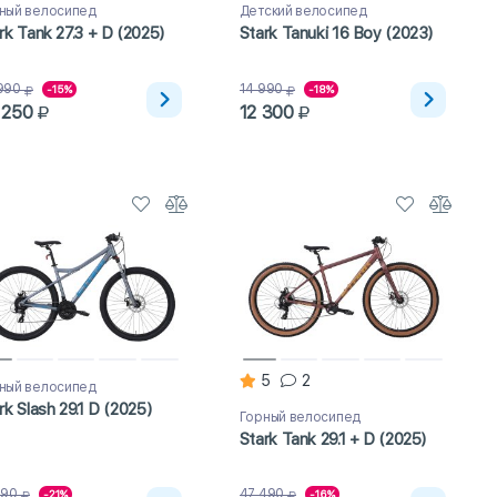
ный велосипед
Детский велосипед
rk Tank 27.3 + D (2025)
Stark Tanuki 16 Boy (2023)
990
14 990
-15%
-18%
 250
12 300
5
2
ный велосипед
rk Slash 29.1 D (2025)
Горный велосипед
Stark Tank 29.1 + D (2025)
790
47 490
-21%
-16%