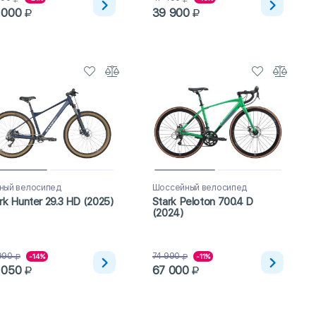
 000
39 900
ный велосипед
Шоссейный велосипед
rk Hunter 29.3 HD (2025)
Stark Peloton 700.4 D
(2024)
990
74 990
-14%
-11%
 050
67 000