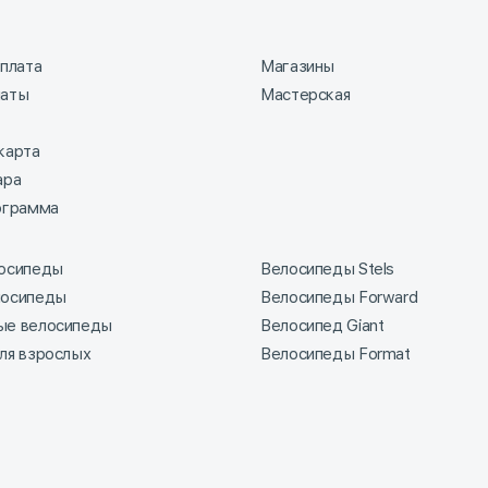
оплата
Магазины
латы
Мастерская
карта
ара
ограмма
лосипеды
Велосипеды Stels
лосипеды
Велосипеды Forward
ые велосипеды
Велосипед Giant
ля взрослых
Велосипеды Format