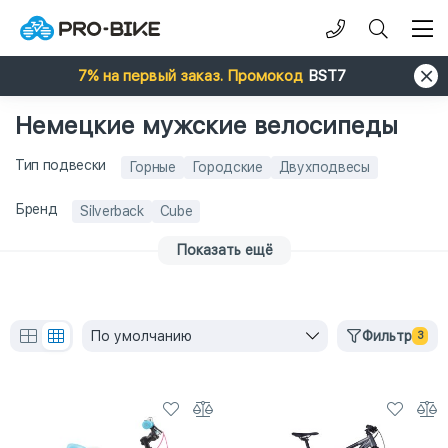
7% на первый заказ. Промокод
BST7
Немецкие мужские велосипеды
Тип подвески
Горные
Городские
Двухподвесы
Бренд
Silverback
Cube
Показать ещё
По умолчанию
Фильтр
3