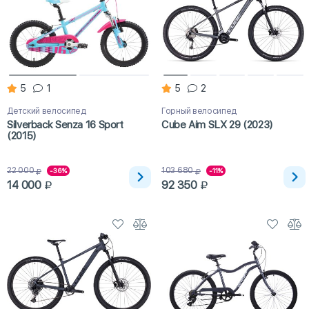
5
1
5
2
Детский велосипед
Горный велосипед
Silverback Senza 16 Sport
Cube Aim SLX 29 (2023)
(2015)
22 000
103 680
-36%
-11%
14 000
92 350