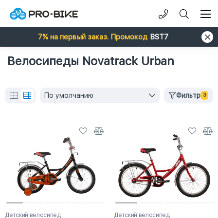
7% на первый заказ. Промокод
BST7
Велосипеды Novatrack Urban
По умолчанию
Фильтр
3
Детский велосипед
Детский велосипед