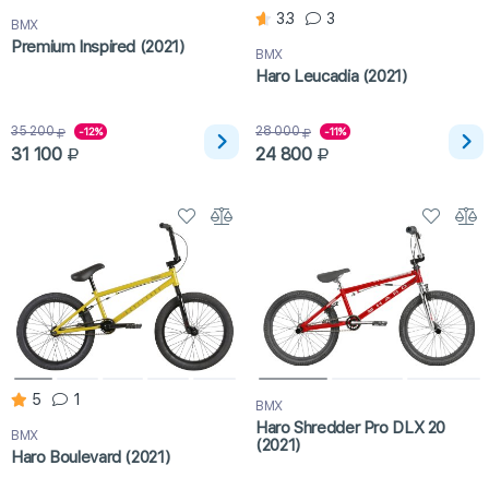
3.3
3
BMX
Premium Inspired (2021)
BMX
Haro Leucadia (2021)
35 200
28 000
-12%
-11%
31 100
24 800
5
1
BMX
Haro Shredder Pro DLX 20
BMX
(2021)
Haro Boulevard (2021)