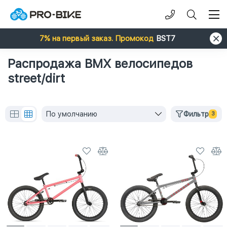
7% на первый заказ. Промокод
BST7
Распродажа BMX велосипедов
street/dirt
По умолчанию
Фильтр
3