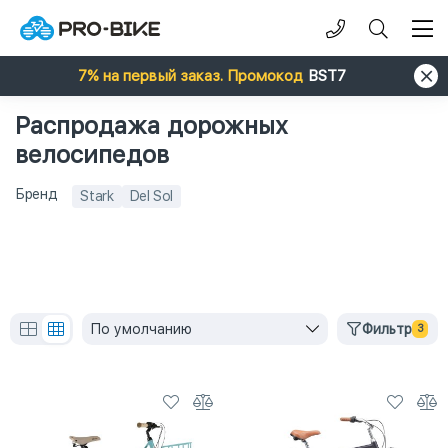
7% на первый заказ. Промокод
BST7
Распродажа дорожных
велосипедов
Бренд
Stark
Del Sol
По умолчанию
Фильтр
3