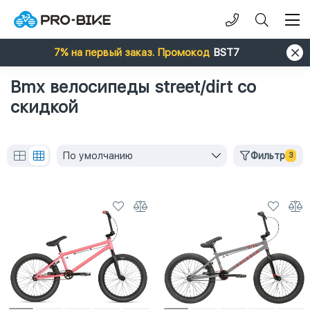
7% на первый заказ. Промокод
BST7
Bmx велосипеды street/dirt со
скидкой
По умолчанию
Фильтр
3