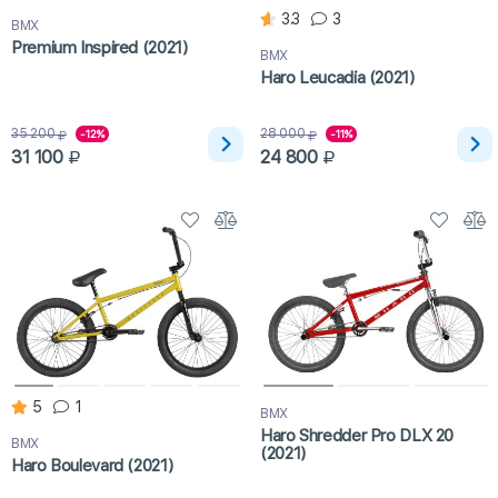
3.3
3
BMX
Premium Inspired (2021)
BMX
Haro Leucadia (2021)
35 200
28 000
-12%
-11%
31 100
24 800
5
1
BMX
Haro Shredder Pro DLX 20
BMX
(2021)
Haro Boulevard (2021)