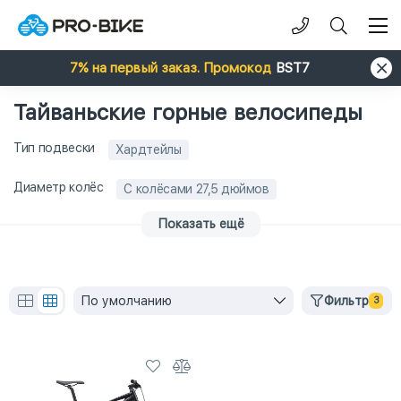
7% на первый заказ. Промокод
BST7
Тайваньские горные велосипеды
Тип подвески
Хардтейлы
Диаметр колёс
С колёсами 27,5 дюймов
Показать ещё
По умолчанию
Фильтр
3