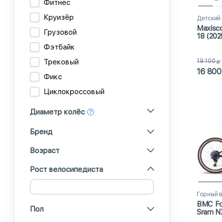
Фитнес
Круизёр
Детский
Maxisc
Грузовой
18 (202
Фэтбайк
Трековый
19 100
16 800
Фикс
Циклокроссовый
Диаметр колёс
Бренд
Возраст
Рост велосипедиста
Горный 
BMC Fo
Пол
Sram NX