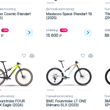
 велосипед
Детский велосипед
Гор
oo Cosmic Standart
Maxiscoo Space Standart 18
Tit
5)
(2025)
(20
17 600
108
-12%
-10%
15 800
89
велосипед
Горный велосипед
Гра
urstroke FOUR
BMC Fourstroke LT ONE
BM
 Eagle (2024)
Shimano SLX (2023)
XP