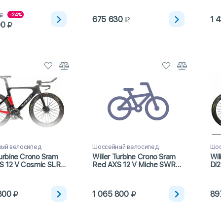
-24%
675 630
1 
00
ый велосипед
Шоссейный велосипед
Шос
Turbine Crono Sram
Wilier Turbine Crono Sram
Wil
S 12 V Cosmic SLR
Red AXS 12 V Miche SWR
Di2
3)
65 (2023)
(20
800
1 065 800
89