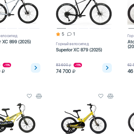
5
1
велосипед
Гор
r XC 899 (2025)
Ato
Горный велосипед
(20
Superior XC 879 (2025)
83 600
62 
-11%
-11%
0
74 700
46