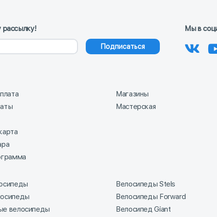
 рассылку!
Мы в соц
Подписаться
оплата
Магазины
латы
Мастерская
карта
ара
ограмма
лосипеды
Велосипеды Stels
лосипеды
Велосипеды Forward
ые велосипеды
Велосипед Giant