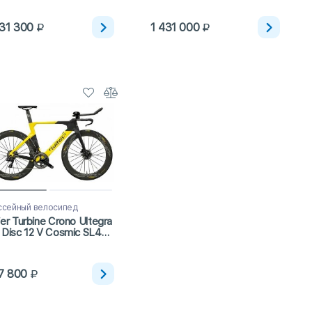
431 300
1 431 000
сейный велосипед
ier Turbine Crono Ultegra
 Disc 12 V Cosmic SL45
22)
7 800