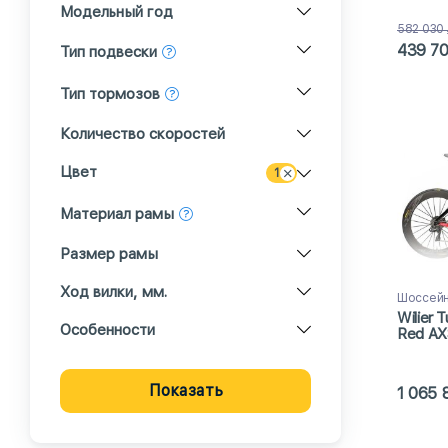
Модельный год
582 030
439 7
Тип подвески
Тип тормозов
Количество скоростей
Цвет
1
Материал рамы
Размер рамы
Ход вилки, мм.
Шоссейн
Wilier 
Особенности
Red AX
65 (202
Показать
1 065 