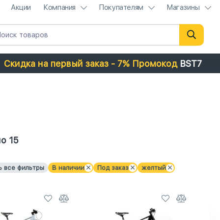
Акции
Компания
Покупателям
Магазины
Скидка на первый заказ - 7% Промокод
BST7
о 15
ь все фильтры
В наличии
Под заказ
желтый