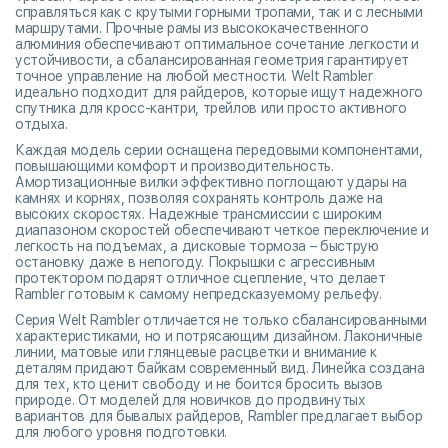
справляться как с крутыми горными тропами, так и с лесными
маршрутами. Прочные рамы из высококачественного
алюминия обеспечивают оптимальное сочетание легкости и
устойчивости, а сбалансированная геометрия гарантирует
точное управление на любой местности. Welt Rambler
идеально подходит для райдеров, которые ищут надежного
спутника для кросс-кантри, трейлов или просто активного
отдыха.
Каждая модель серии оснащена передовыми компонентами,
повышающими комфорт и производительность.
Амортизационные вилки эффективно поглощают удары на
камнях и корнях, позволяя сохранять контроль даже на
высоких скоростях. Надежные трансмиссии с широким
диапазоном скоростей обеспечивают четкое переключение и
легкость на подъемах, а дисковые тормоза – быструю
остановку даже в непогоду. Покрышки с агрессивным
протектором подарят отличное сцепление, что делает
Rambler готовым к самому непредсказуемому рельефу.
Серия Welt Rambler отличается не только сбалансированными
характеристиками, но и потрясающим дизайном. Лаконичные
линии, матовые или глянцевые расцветки и внимание к
деталям придают байкам современный вид. Линейка создана
для тех, кто ценит свободу и не боится бросить вызов
природе. От моделей для новичков до продвинутых
вариантов для бывалых райдеров, Rambler предлагает выбор
для любого уровня подготовки.