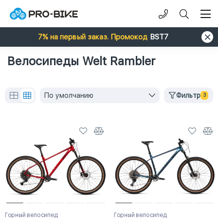
7% на первый заказ. Промокод
BST7
Велосипеды Welt Rambler
По умолчанию
Фильтр
3
Горный велосипед
Горный велосипед