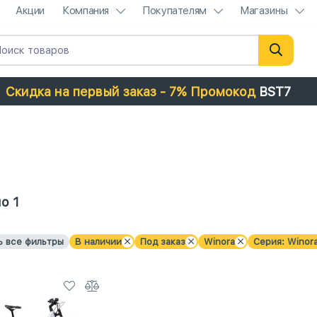
Акции
Компания
Покупателям
Магазины
Скидка на первый заказ - 7% Промокод
BST7
о 1
ь все фильтры
В наличии
Под заказ
Winora
Серия: Winor