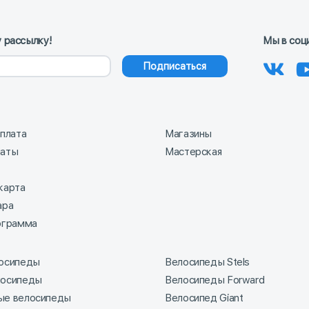
 рассылку!
Мы в соц
Подписаться
оплата
Магазины
латы
Мастерская
карта
ара
ограмма
лосипеды
Велосипеды Stels
лосипеды
Велосипеды Forward
ые велосипеды
Велосипед Giant