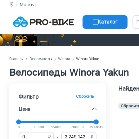
г Москва
Каталог
Главная
Велосипеды
Winora
Winora Yakun
Велосипеды Winora Yakun
Найден
Фильтр
Сбросить
Сбросит
Цена
0
70000
150000
700000
2249142
-
₽
₽