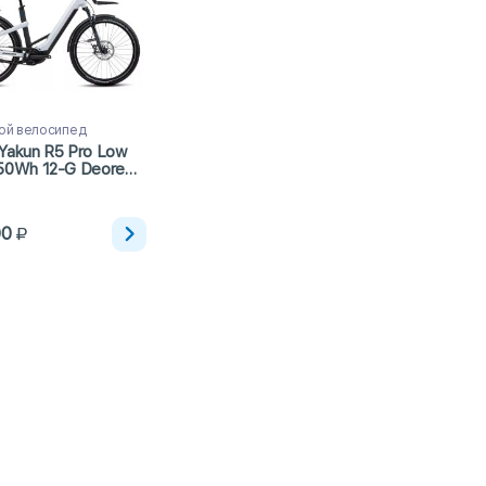
ой велосипед
 Yakun R5 Pro Low
750Wh 12-G Deore
00