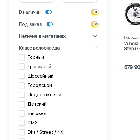
В наличии
Под заказ
Наличие в магазинах
Городск
Winora
Класс велосипеда
Step i
(2024)
Горный
Гравийный
579 9
Шоссейный
Городской
Подростковый
Детский
Беговел
BMX
Dirt / Street / 4X