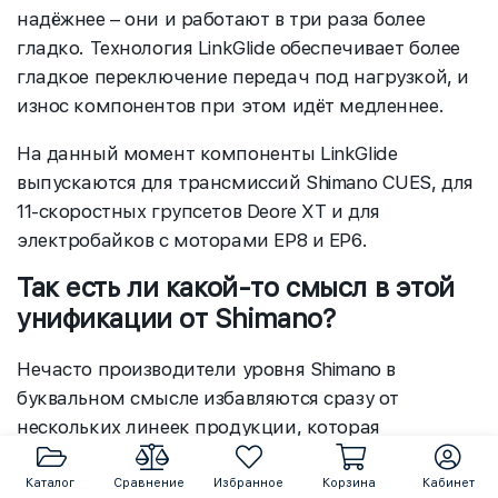
надёжнее – они и работают в три раза более
гладко. Технология LinkGlide обеспечивает более
гладкое переключение передач под нагрузкой, и
износ компонентов при этом идёт медленнее.
На данный момент компоненты LinkGlide
выпускаются для трансмиссий Shimano CUES, для
11-скоростных групсетов Deore XT и для
электробайков с моторами EP8 и EP6.
Так есть ли какой-то смысл в этой
унификации от Shimano?
Нечасто производители уровня Shimano в
буквальном смысле избавляются сразу от
нескольких линеек продукции, которая
разрабатывалась и успешно продавалась много
лет – для этого должна быть веская причина.
Каталог
Сравнение
Избранное
Корзина
Кабинет