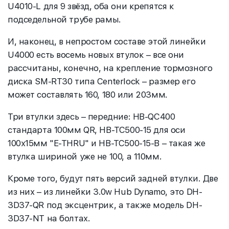
U4010-L для 9 звёзд, оба они крепятся к
подседельной трубе рамы.
И, наконец, в непростом составе этой линейки
U4000 есть восемь новых втулок – все они
рассчитаны, конечно, на крепление тормозного
диска SM-RT30 типа Centerlock – размер его
может составлять 160, 180 или 203мм.
Три втулки здесь – передние: HB-QC400
стандарта 100мм QR, HB-TC500-15 для оси
100х15мм "E-THRU" и HB-TC500-15-B – такая же
втулка шириной уже не 100, а 110мм.
Кроме того, будут пять версий задней втулки. Две
из них – из линейки 3.0w Hub Dynamo, это DH-
3D37-QR под эксцентрик, а также модель DH-
3D37-NT на болтах.