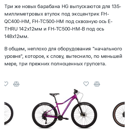
Три же новых барабана HG выпускаются для 135-
миллиметровых втулок под эксцентрик FH-
QC400-HM, FH-TC500-HM под сквозную ось E-
THRU 142х12мм и FH-TC500-HM-B под ось
148х12мм.
В общем, неплохо для оборудования "начального
уровня", которое, к слову, вытеснило, по меньшей
мере, три прежних полноценных групсета.