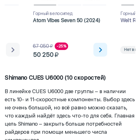
Горный велосипед
Горный 
Atom Vibes Seven 50 (2024)
Welt Ra
67 050
-25%
Нет в на
50 250
Shimano CUES U6000 (10 скоростей)
В линейке CUES U6000 две группы – в наличии
есть 10- и 11-скоростные компоненты. Выбор здесь
не очень большой, но всё равно можно сказать,
что каждый найдёт здесь что-то для себя. Главная
цель Shimano – закрыть больше потребностей
райдеров при помощи меньшего числа
компонентов.