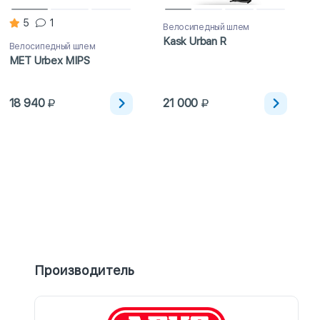
5
1
Велосипедный шлем
Kask Urban R
Велосипедный шлем
MET Urbex MIPS
18 940
21 000
Производитель