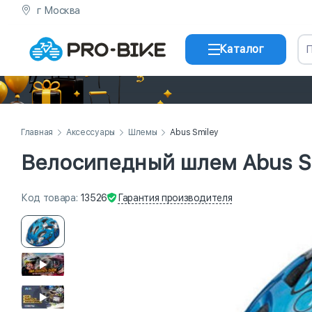
г Москва
Каталог
Главная
Аксессуары
Шлемы
Abus Smiley
Велосипедный шлем Abus S
Гарантия
производителя
Код
товара
:
13526