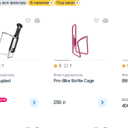
ь все фильтры
В наличии
Под заказ
1
5
1
ержатель
Флягодержатель
Фля
uplast
Pro-Bike Bottle Сage
BB
80
-20%
250
40