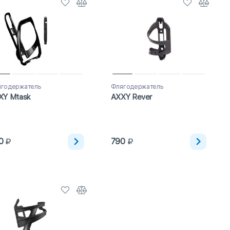
годержатель
Флягодержатель
XY Mtask
AXXY Rever
0
790