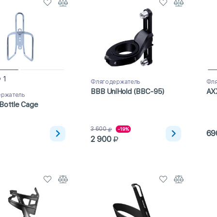
1
Флягодержатель
Фля
BBB UniHold (BBC-95)
AX
ержатель
Bottle Cage
3 600
-19%
69
2 900