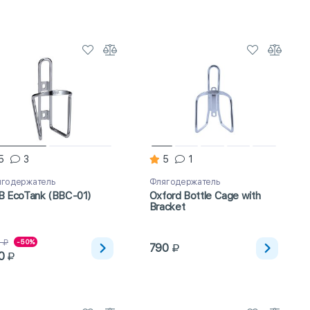
5
3
5
1
годержатель
Флягодержатель
B EcoTank (BBC-01)
Oxford Bottle Cage with
Bracket
0
-50%
790
0