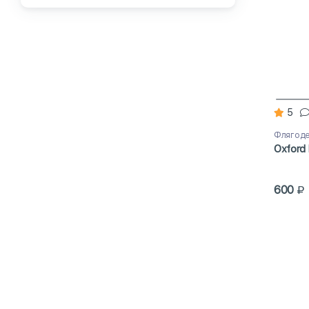
5
Флягод
Oxford 
600