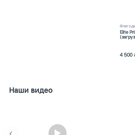
Флягод
Elite P
(загруз
4 500
Наши видео