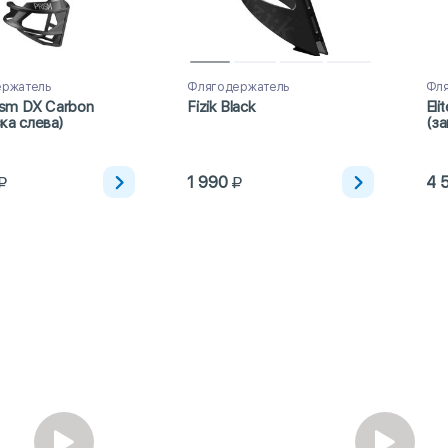
ержатель
Флягодержатель
Фля
rism DX Carbon
Fizik Black
Eli
ка слева)
(за
1 990
4 