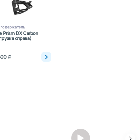
годержатель
te Prism DX Carbon
грузка справа)
500