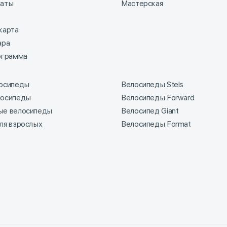
латы
Мастерская
карта
ара
ограмма
лосипеды
Велосипеды Stels
лосипеды
Велосипеды Forward
ые велосипеды
Велосипед Giant
ля взрослых
Велосипеды Format