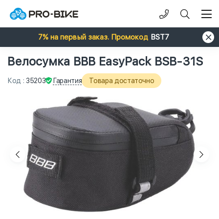
7% на первый заказ. Промокод
BST7
Велосумка BBB EasyPack BSB-31S
Гарантия
Код
:
35203
Товара достаточно