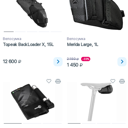
Велосумка
Велосумка
Topeak BackLoader X, 15L
Merida Large, 1L
2 150
-33%
12 600
1 450