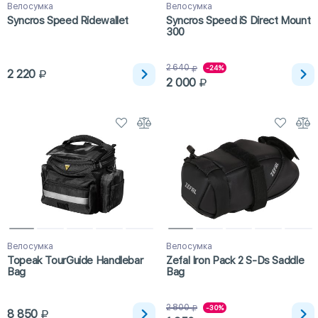
Велосумка
Велосумка
Syncros Speed Ridewallet
Syncros Speed iS Direct Mount
300
2 640
-24%
2 220
2 000
Велосумка
Велосумка
Topeak TourGuide Handlebar
Zefal Iron Pack 2 S-Ds Saddle
Bag
Bag
2 800
-30%
8 850