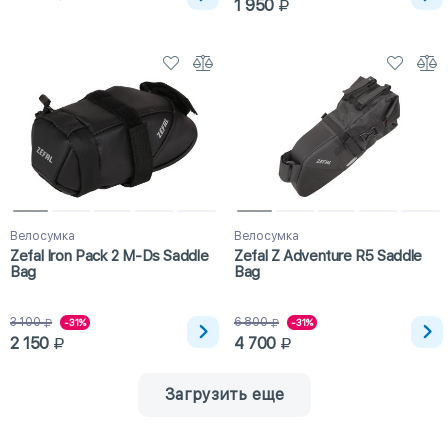
1 950
Велосумка
Велосумка
Zefal Iron Pack 2 M-Ds Saddle
Zefal Z Adventure R5 Saddle
Bag
Bag
3 100
6 800
-31%
-31%
2 150
4 700
Загрузить еще